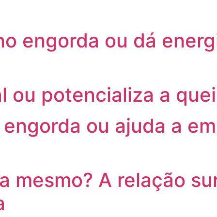
no engorda ou dá energ
l ou potencializa a que
e engorda ou ajuda a em
 mesmo? A relação sur
a