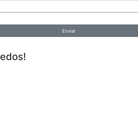
Enviar
redos!