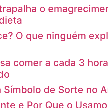
trapalha o emagrecimen
dieta
? O que ninguém expli
sa comer a cada 3 hora
do
 Símbolo de Sorte no 
nte e Por Que o Usamo