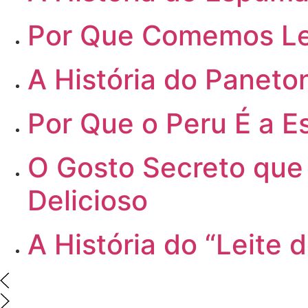
Por
Que Comemos Len
A
História do Paneton
Por
Que o Peru É a Es
O
Gosto Secreto que 
Delicioso
A
História do “Leite 