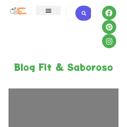
Todas as Receitas
Blog Fit & Saboroso