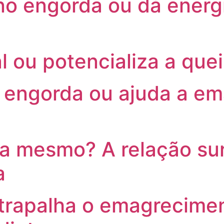
no engorda ou dá energ
l ou potencializa a que
e engorda ou ajuda a em
 mesmo? A relação sur
a
trapalha o emagrecimen