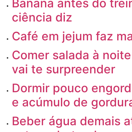
Banana
antes do trei
ciência diz
Café
em jejum faz ma
Comer
salada à noit
vai te surpreender
Dormir
pouco engorda
e acúmulo de gordur
Beber
água demais a