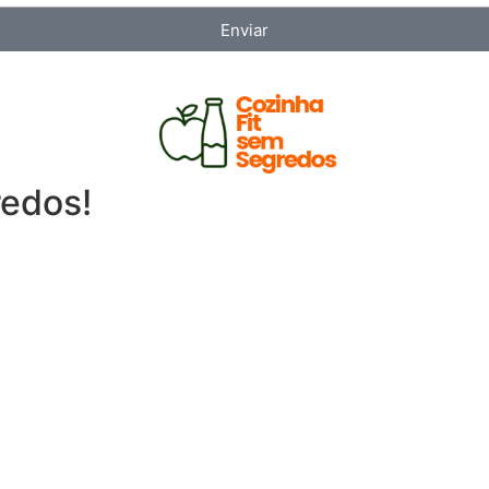
Enviar
redos!