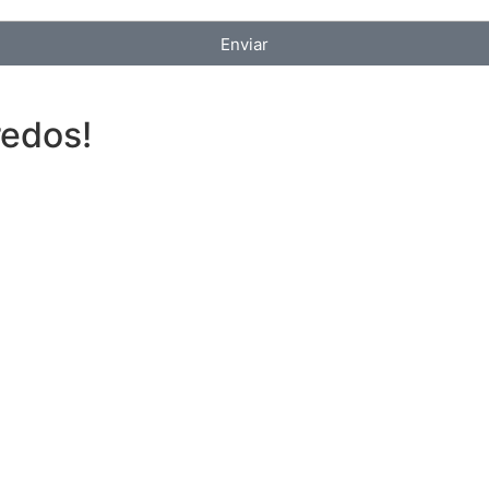
Enviar
redos!