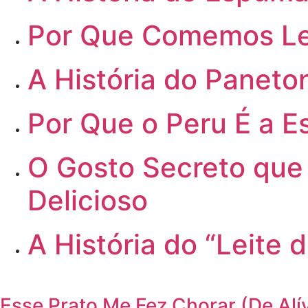
Por
Que Comemos Len
A
História do Paneton
Por
Que o Peru É a Es
O
Gosto Secreto que 
Delicioso
A
História do “Leite 
Esse Prato Me Fez Chorar (De Alí