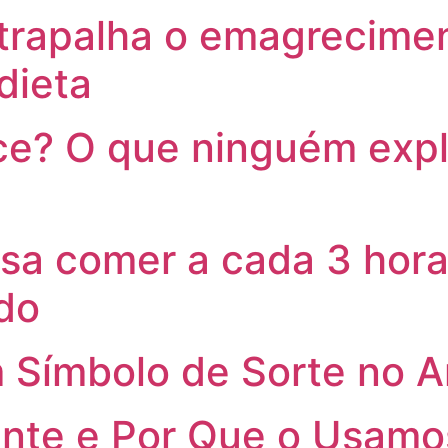
trapalha o emagrecimen
dieta
? O que ninguém expli
sa comer a cada 3 hora
do
 Símbolo de Sorte no 
nte e Por Que o Usamo