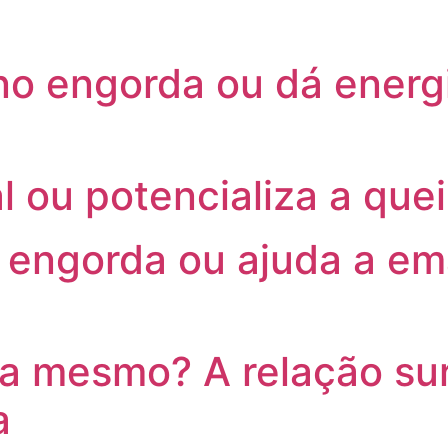
no engorda ou dá energ
l ou potencializa a que
e engorda ou ajuda a em
 mesmo? A relação sur
a