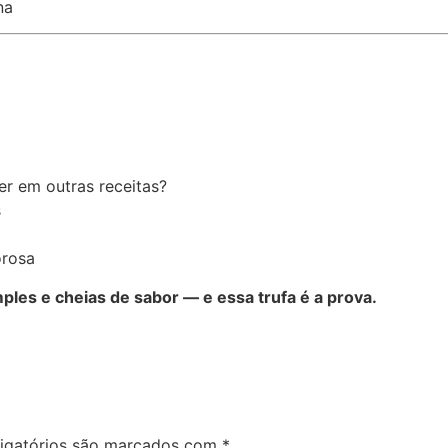
na
er em outras receitas?
s
orosa
ples e cheias de sabor — e essa trufa é a prova.
igatórios são marcados com
*