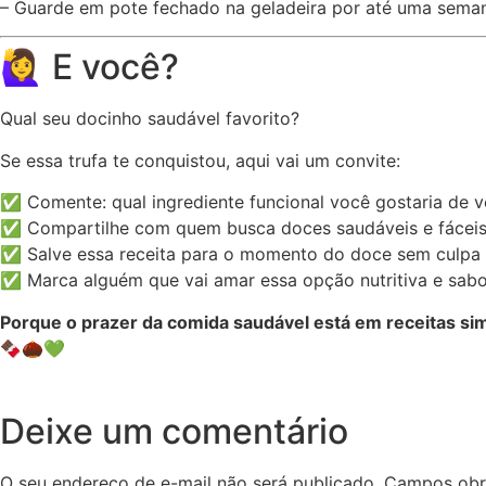
– Guarde em pote fechado na geladeira por até uma sema
🙋‍♀️ E você?
Qual seu docinho saudável favorito?
Se essa trufa te conquistou, aqui vai um convite:
✅ Comente: qual ingrediente funcional você gostaria de v
✅ Compartilhe com quem busca doces saudáveis e fácei
✅ Salve essa receita para o momento do doce sem culpa
✅ Marca alguém que vai amar essa opção nutritiva e sab
Porque o prazer da comida saudável está em receitas sim
🍫🌰💚
Deixe um comentário
O seu endereço de e-mail não será publicado.
Campos obr