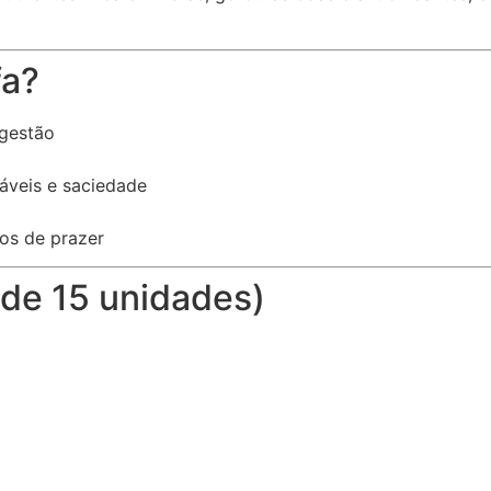
fa?
igestão
áveis e saciedade
os de prazer
 de 15 unidades)