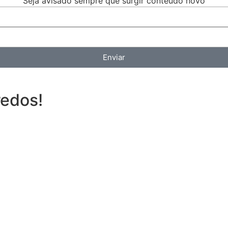
Seja avisado sempre que surgir conteúdo novo
Enviar
redos!