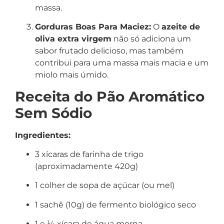
massa.
Gorduras Boas Para Maciez:
O
azeite de
oliva extra virgem
não só adiciona um
sabor frutado delicioso, mas também
contribui para uma massa mais macia e um
miolo mais úmido.
Receita do Pão Aromático
Sem Sódio
Ingredientes:
3 xícaras de farinha de trigo
(aproximadamente 420g)
1 colher de sopa de açúcar (ou mel)
1 sachê (10g) de fermento biológico seco
1 e ¼ xícara de água morna