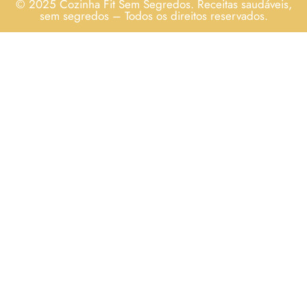
© 2025 Cozinha Fit Sem Segredos. Receitas saudáveis,
sem segredos – Todos os direitos reservados.