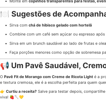
Monte em
copinhos transparentes para festas, eve
🍽️
Sugestões de Acompanh
Sirva com
chá de hibisco gelado com hortelã
Combine com um café sem açúcar ou espresso após
Sirva em um brunch saudável ao lado de frutas e ole
Faça porções menores como opção de sobremesa par
📢
Um Pavê Saudável, Cremos
O
Pavê Fit de Morango com Creme de Ricota Light
é a pr
e textura cremosa, ele é a escolha perfeita para quem que
👉
Curtiu a receita?
Salve para testar depois, compartilh
viva! 🍓🥄💛