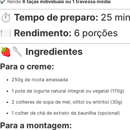
✔ Rende
6 taças individuais ou 1 travessa média
⏱️
Tempo de preparo:
25 min
🍽️
Rendimento:
6 porções
🍓🥄
Ingredientes
Para o creme:
250g de ricota amassada
1 pote de iogurte natural integral ou vegetal (170g)
2 colheres de sopa de mel, xilitol ou eritritol (30g)
1 colher de chá de extrato de baunilha (opcional)
Para a montagem: