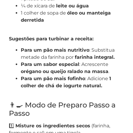
¼ de xícara de
leite ou água
1 colher de sopa de
óleo ou manteiga
derretida
Sugestões para turbinar a receita:
Para um pão mais nutritivo
: Substitua
metade da farinha por
farinha integral.
Para um sabor especial
: Acrescente
orégano ou queijo ralado na massa
.
Para um pão mais fofinho
: Adicione
1
colher de chá de iogurte natural.
👨‍🍳 Modo de Preparo Passo a
Passo
1️⃣
Misture os ingredientes secos
(farinha,
fermento e sal) em uma tigela.