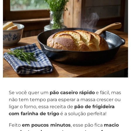
Se você quer um
pão caseiro rápido
e fácil, mas
não tem tempo para esperar a massa crescer ou
ligar o forno, essa receita de
pão de frigideira
com farinha de trigo
é a solução perfeita!
Feito
em poucos minutos
, esse pão fica
macio