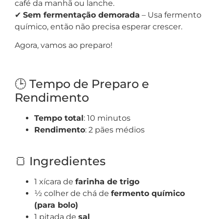
café da manhã ou lanche.
✔
Sem fermentação demorada
– Usa fermento
químico, então não precisa esperar crescer.
Agora, vamos ao preparo!
🕒 Tempo de Preparo e
Rendimento
Tempo total
: 10 minutos
Rendimento
: 2 pães médios
🍞 Ingredientes
1 xícara de
farinha de trigo
½ colher de chá de
fermento químico
(para bolo)
1 pitada de
sal