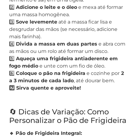
2️⃣
Adicione o leite e o óleo
e mexa até formar
uma massa homogênea.
3️⃣
Sove levemente
até a massa ficar lisa e
desgrudar das mãos (se necessário, adicione
mais farinha).
4️⃣
Divida a massa em duas partes
e abra com
as mãos ou um rolo até formar um disco.
5️⃣
Aqueça uma frigideira antiaderente em
fogo médio
e unte com um fio de óleo.
6️⃣
Coloque o pão na frigideira
e cozinhe por
2
a 3 minutos de cada lado
, até dourar bem.
7️⃣ Sirva quente e aproveite!
🔄 Dicas de Variação: Como
Personalizar o Pão de Frigideira
🔹 Pão de Frigideira Integral: