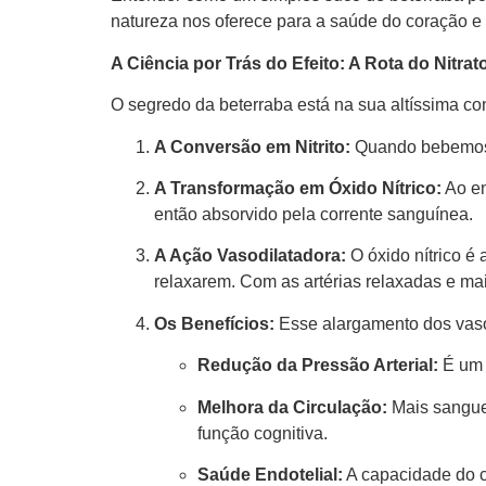
natureza nos oferece para a saúde do coração e 
A Ciência por Trás do Efeito: A Rota do Nitrat
O segredo da beterraba está na sua altíssima c
A Conversão em Nitrito:
Quando bebemos o
A Transformação em Óxido Nítrico:
Ao en
então absorvido pela corrente sanguínea.
A Ação Vasodilatadora:
O óxido nítrico é
relaxarem. Com as artérias relaxadas e mai
Os Benefícios:
Esse alargamento dos vasos
Redução da Pressão Arterial:
É um 
Melhora da Circulação:
Mais sangue 
função cognitiva.
Saúde Endotelial:
A capacidade do co