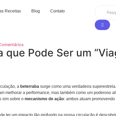
as Receitas
Blog
Contato
Comentários
 que Pode Ser um “Viag
rculação, a
beterraba
surge como uma verdadeira superestrela. 
cam melhorar a performance, mas também como um poderoso ali
as sim sobre o
mecanismo de ação
: ambos atuam promovendo
e ter um impacto tão profundo na nossa circulação é descobri