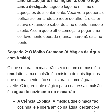
alho fatiado juntos na frigideira, com o fogo
ainda desligado
. Ligue o fogo no mínimo e
aqueça os dois lentamente. Você verá pequenas
bolhas se formando ao redor do alho. É o calor
suave extraindo o sabor do alho e perfumando o
azeite. Assim que o alho começar a pegar uma
cor levemente dourada (nunca marrom), está no
ponto.
Segredo 2: O Molho Cremoso (A Mágica da Água
com Amido)
O que separa um macarrão seco de um cremoso é a
emulsão
. Uma emulsão é a mistura de dois líquidos
que normalmente não se misturam, como água e
azeite. O ingrediente mágico para criar essa emulsão
é a
água do cozimento do macarrão
.
A Ciência Explica:
À medida que o macarrão
cozinha, ele libera amido na água, deixando-a