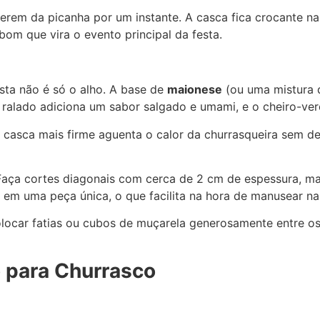
erem da picanha por um instante. A casca fica crocante na
 bom que vira o evento principal da festa.
ta não é só o alho. A base de
maionese
(ou uma mistura d
alado adiciona um sabor salgado e umami, e o cheiro-verd
a casca mais firme aguenta o calor da churrasqueira sem d
! Faça cortes diagonais com cerca de 2 cm de espessura, m
 em uma peça única, o que facilita na hora de manusear na
olocar fatias ou cubos de muçarela generosamente entre os 
o para Churrasco