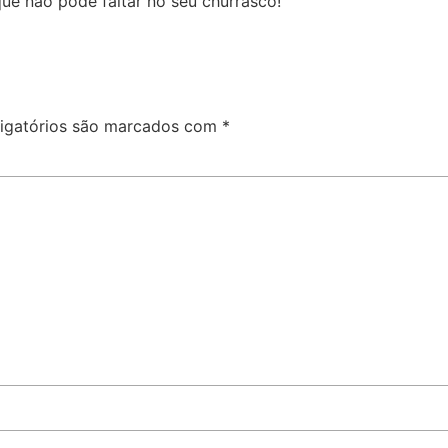
e não pode faltar no seu churrasco!
igatórios são marcados com
*