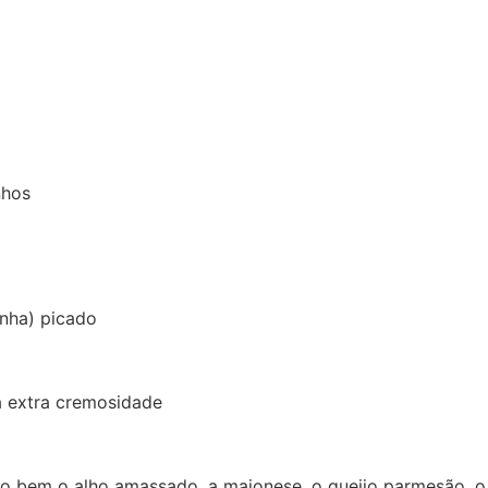
nhos
inha) picado
a extra cremosidade
to bem o alho amassado, a maionese, o queijo parmesão, o