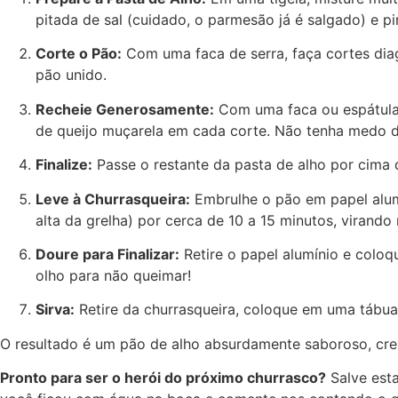
pitada de sal (cuidado, o parmesão já é salgado) e p
Corte o Pão:
Com uma faca de serra, faça cortes dia
pão unido.
Recheie Generosamente:
Com uma faca ou espátula,
de queijo muçarela em cada corte. Não tenha medo 
Finalize:
Passe o restante da pasta de alho por cima 
Leve à Churrasqueira:
Embrulhe o pão em papel alumí
alta da grelha) por cerca de 10 a 15 minutos, virand
Doure para Finalizar:
Retire o papel alumínio e coloq
olho para não queimar!
Sirva:
Retire da churrasqueira, coloque em uma tábu
O resultado é um pão de alho absurdamente saboroso, crem
Pronto para ser o herói do próximo churrasco?
Salve esta