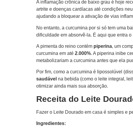
A inflamação crônica de baixo grau é hoje r
artrite e doenças cardíacas até condições ne
ajudando a bloquear a ativação de vias inflam
No entanto, a curcumina por si só tem uma bai
dificuldade em absorvê-la. É aqui que entra o
A pimenta do reino contém
piperina
, um comp
curcumina em até
2.000%
. A piperina inibe c
metabolizariam a curcumina antes que ela pu
Por fim, como a curcumina é lipossolúvel (di
saudável
na bebida (como o leite integral, le
otimizar ainda mais sua absorção.
Receita do Leite Dourad
Fazer o Leite Dourado em casa é simples e pe
Ingredientes: