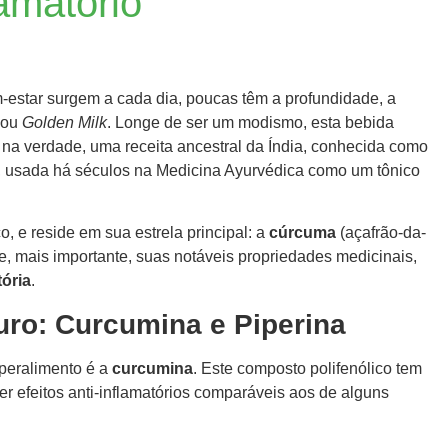
amatório
star surgem a cada dia, poucas têm a profundidade, a
 ou
Golden Milk
. Longe de ser um modismo, esta bebida
, na verdade, uma receita ancestral da Índia, conhecida como
), usada há séculos na Medicina Ayurvédica como um tônico
, e reside em sua estrela principal: a
cúrcuma
(açafrão-da-
 e, mais importante, suas notáveis propriedades medicinais,
tória
.
uro: Curcumina e Piperina
uperalimento é a
curcumina
. Este composto polifenólico tem
r efeitos anti-inflamatórios comparáveis aos de alguns