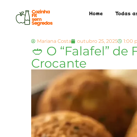
Home
Todas a
Mariana Costa
outubro 25, 2025
1:00
🥙 O “Falafel” de
Crocante