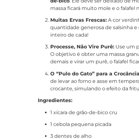
de-bico
. Ele deve ser deixado de mo
massa ficará muito mole e o falafel n
Muitas Ervas Frescas:
A cor verdin
quantidade generosa de salsinha e
inteiro de cada!
Processe, Não Vire Purê:
Use um pr
O objetivo é obter uma massa granu
demais e virar um purê, o falafel fic
O “Pulo do Gato” para a Crocância
de levar ao forno e asse em tempera
crocante, simulando o efeito da fritu
Ingredientes:
1 xícara de grão-de-bico cru
1 cebola pequena picada
3 dentes de alho