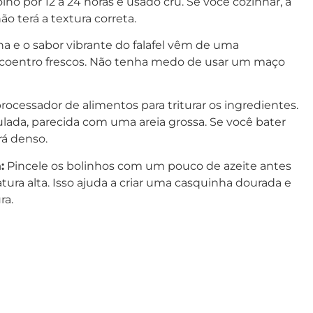
lho por 12 a 24 horas e usado cru. Se você cozinhar, a
ão terá a textura correta.
ha e o sabor vibrante do falafel vêm de uma
 coentro frescos. Não tenha medo de usar um maço
ocessador de alimentos para triturar os ingredientes.
lada, parecida com uma areia grossa. Se você bater
ará denso.
:
Pincele os bolinhos com um pouco de azeite antes
tura alta. Isso ajuda a criar uma casquinha dourada e
ra.