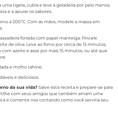
a uma tigela, cubra e leve à geladeira por pelo menos
ssa e a apurar os sabores.
orno a 200°C. Com as mãos, modele a massa em
s.
ssadeira forrada com papel manteiga. Pincele
te de oliva. Leve ao forno por cerca de 15 minutos,
do com azeite e asse por mais 15 minutos, ou até que
ra.
lada e molho tahine.
áveis e deliciosos.
orno da sua vida?
Salve esta receita e prepare-se para
rtilhe com seus amigos que também amam uma
dica e comente nos contando como você serviria seu