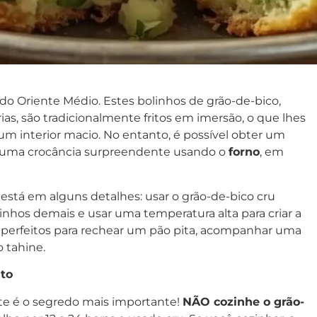
do Oriente Médio. Estes bolinhos de grão-de-bico,
as, são tradicionalmente fritos em imersão, o que lhes
um interior macio. No entanto, é possível obter um
m uma crocância surpreendente usando o
forno
, em
o está em alguns detalhes: usar o grão-de-bico cru
inhos demais e usar uma temperatura alta para criar a
s perfeitos para rechear um pão pita, acompanhar uma
 tahine.
ito
e é o segredo mais importante!
NÃO cozinhe o grão-