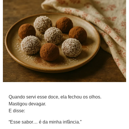
Quando servi esse doce, ela fechou os olhos.
Mastigou devagar.
E disse:
“Esse sabor… é da minha infância.”