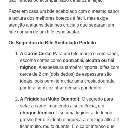
pão francês ou acompanhado de arroz e feijão.
Fazer em casa um bife acebolado com o mesmo sabor
e textura dos melhores botecos é fácil, mas exige
atenção a alguns detalhes cruciais que separam um
bife comum de um bife espetacular.
Os Segredos do Bife Acebolado Perfeito
A Carne Certa:
Para um bife macio e com sabor,
escolha cortes como
contrafilé, alcatra ou filé
mignon
. A espessura também importa: bifes com
cerca de 2 cm (dois dedos) de espessura são
ideais, pois permitem criar uma crosta dourada
por fora sem cozinhar demais por dentro.
A Frigideira (Muito Quente!):
O segredo para
selar a carne, mantendo a suculência, é o
choque térmico
. Use uma frigideira de fundo
grosso (ferro é ideal) e aqueça-a em fogo alto até
ficar muito, muito quente. É o calor intenso que