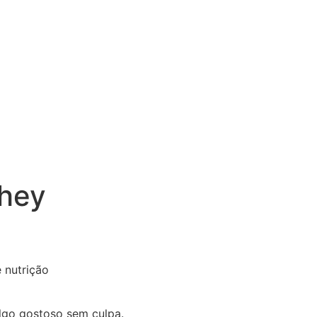
Whey
 nutrição
algo gostoso sem culpa.