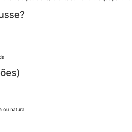
ousse?
da
ções)
a ou natural