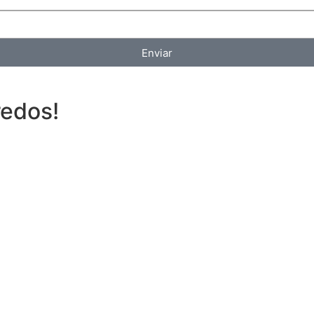
Enviar
redos!