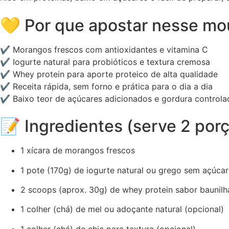
💛 Por que apostar nesse m
✔ Morangos frescos com antioxidantes e vitamina C
✔ Iogurte natural para probióticos e textura cremosa
✔ Whey protein para aporte proteico de alta qualidade
✔ Receita rápida, sem forno e prática para o dia a dia
✔ Baixo teor de açúcares adicionados e gordura controla
📝 Ingredientes (serve 2 por
1 xícara de morangos frescos
1 pote (170g) de iogurte natural ou grego sem açúcar
2 scoops (aprox. 30g) de whey protein sabor baunilh
1 colher (chá) de mel ou adoçante natural (opcional)
1 colher (chá) de chia para textura (opcional)