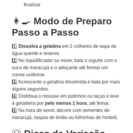
finalizar
👩‍🍳
Modo de Preparo
Passo a Passo
1️⃣
Dissolva a gelatina
em 2 colheres de sopa de
água quente e reserve.
2️⃣ No liquidificador ou mixer, bata o iogurte com o
suco de maracujá e o adoçante até formar um
creme uniforme.
3️⃣ Acrescente a gelatina dissolvida e bata por mais
alguns segundos.
4️⃣ Distribua o mousse em potinhos ou taças e leve
à geladeira por
pelo menos 1 hora
, até firmar.
5️⃣ Na hora de servir, decore com sementes de
maracujá, raspas de limão ou folhinhas de hortelã.