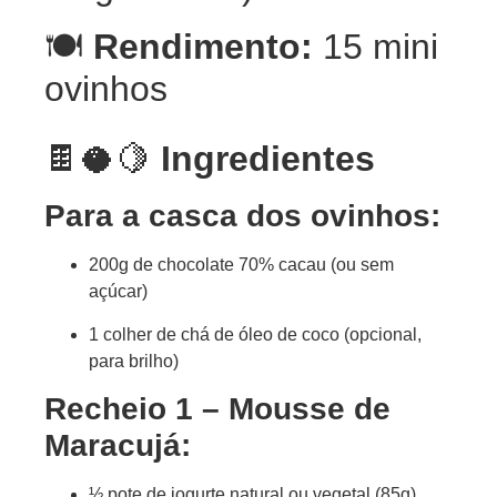
🍽️
Rendimento:
15 mini
ovinhos
🍫🥥🍋
Ingredientes
Para a casca dos ovinhos:
200g de chocolate 70% cacau (ou sem
açúcar)
1 colher de chá de óleo de coco (opcional,
para brilho)
Recheio 1 – Mousse de
Maracujá:
½ pote de iogurte natural ou vegetal (85g)