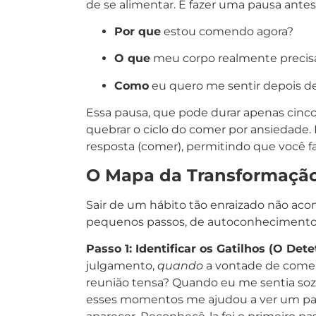
de se alimentar. É fazer uma pausa ante
Por que
estou comendo agora?
O que
meu corpo realmente precis
Como
eu quero me sentir depois de
Essa pausa, que pode durar apenas cinc
quebrar o ciclo do comer por ansiedade. E
resposta (comer), permitindo que você f
O Mapa da Transformação:
Sair de um hábito tão enraizado não acon
pequenos passos, de autoconhecimento 
Passo 1: Identificar os Gatilhos (O Det
julgamento,
quando
a vontade de comer
reunião tensa? Quando eu me sentia sozin
esses momentos me ajudou a ver um padr