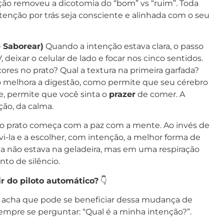
nção removeu a dicotomia do “bom” vs “ruim”. Toda
tenção por trás seja consciente e alinhada com o seu
e Saborear)
Quando a intenção estava clara, o passo
, deixar o celular de lado e focar nos cinco sentidos.
cores no prato? Qual a textura na primeira garfada?
 melhora a digestão, como permite que seu cérebro
te, permite que você sinta o
prazer
de comer. A
ção, da calma.
o prato começa com a paz com a mente. Ao invés de
vi-la e a escolher, com intenção, a melhor forma de
ta não estava na geladeira, mas em uma respiração
o de silêncio.
ir do piloto automático?
👇
 acha que pode se beneficiar dessa mudança de
sempre se perguntar: “Qual é a minha intenção?”.