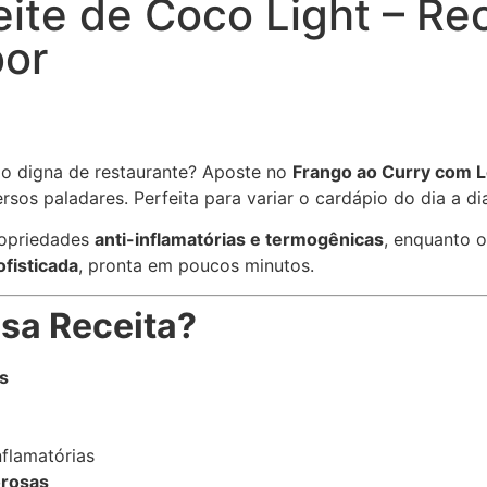
ite de Coco Light – Re
bor
ão digna de restaurante? Aposte no
Frango ao Curry com L
os paladares. Perfeita para variar o cardápio do dia a di
ropriedades
anti-inflamatórias e termogênicas
, enquanto 
ofisticada
, pronta em poucos minutos.
sa Receita?
s
nflamatórias
orosas