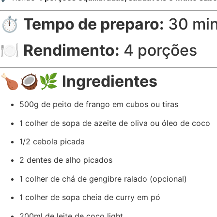
⏱️
Tempo de preparo:
30 min
🍽️
Rendimento:
4 porções
🍗🥥🌿
Ingredientes
500g de peito de frango em cubos ou tiras
1 colher de sopa de azeite de oliva ou óleo de coco
1/2 cebola picada
2 dentes de alho picados
1 colher de chá de gengibre ralado (opcional)
1 colher de sopa cheia de curry em pó
200ml de leite de coco light