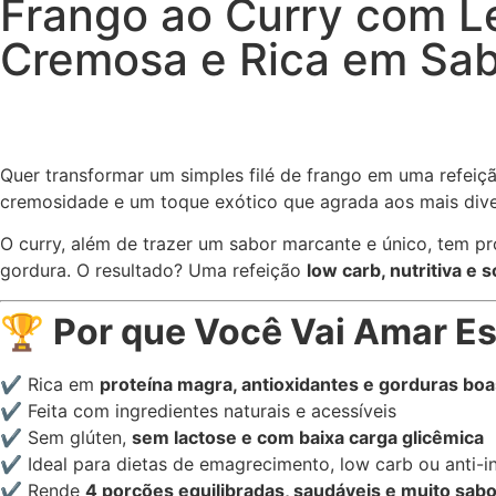
Frango ao Curry com Le
Cremosa e Rica em Sa
Quer transformar um simples filé de frango em uma refeiç
cremosidade e um toque exótico que agrada aos mais divers
O curry, além de trazer um sabor marcante e único, tem p
gordura. O resultado? Uma refeição
low carb, nutritiva e s
🏆
Por que Você Vai Amar Es
✔ Rica em
proteína magra, antioxidantes e gorduras boa
✔ Feita com ingredientes naturais e acessíveis
✔ Sem glúten,
sem lactose e com baixa carga glicêmica
✔ Ideal para dietas de emagrecimento, low carb ou anti-i
✔ Rende
4 porções equilibradas, saudáveis e muito sab