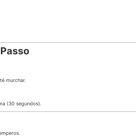
 Passo
té murchar.
oma (30 segundos).
temperos.