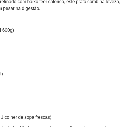
refinado com baixo teor calórico, este prato combina leveza,
m pesar na digestão.
al 600g)
l)
 1 colher de sopa frescas)