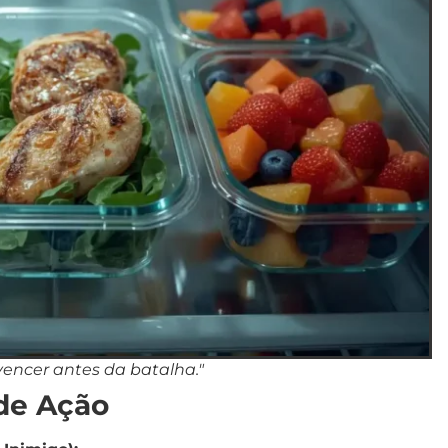
vencer antes da batalha."
 de Ação