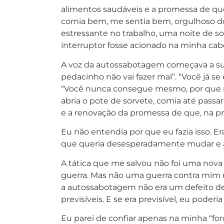
alimentos saudáveis e a promessa de qu
comia bem, me sentia bem, orgulhoso do
estressante no trabalho, uma noite de s
interruptor fosse acionado na minha cab
A voz da autossabotagem começava a su
pedacinho não vai fazer mal”. “Você já se 
“Você nunca consegue mesmo, por que não
abria o pote de sorvete, comia até passa
e a renovação da promessa de que, na pró
Eu não entendia por que eu fazia isso. 
que queria desesperadamente mudar e a
A tática que me salvou não foi uma nova
guerra. Mas não uma guerra contra mim
a autossabotagem não era um defeito de
previsíveis. E se era previsível, eu poderi
Eu parei de confiar apenas na minha “f