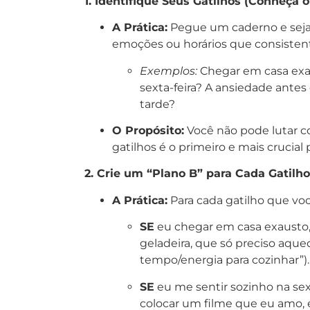
1. Identifique Seus Gatilhos (Conheça o
A Prática:
Pegue um caderno e seja 
emoções ou horários que consisten
Exemplos:
Chegar em casa exau
sexta-feira? A ansiedade ante
tarde?
O Propósito:
Você não pode lutar c
gatilhos é o primeiro e mais crucial
2. Crie um “Plano B” para Cada Gatilho
A Prática:
Para cada gatilho que você
SE
eu chegar em casa exausto
geladeira, que só preciso aque
tempo/energia para cozinhar”).
SE
eu me sentir sozinho na sex
colocar um filme que eu amo, e