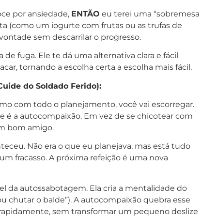
ce por ansiedade,
ENTÃO
eu terei uma “sobremesa
a (como um iogurte com frutas ou as trufas de
 vontade sem descarrilar o progresso.
 de fuga. Ele te dá uma alternativa clara e fácil
r, tornando a escolha certa a escolha mais fácil.
Cuide do Soldado Ferido):
o com todo o planejamento, você vai escorregar.
nte é a autocompaixão. Em vez de se chicotear com
 um bom amigo.
nteceu. Não era o que eu planejava, mas está tudo
 um fracasso. A próxima refeição é uma nova
el da autossabotagem. Ela cria a mentalidade do
vou chutar o balde”). A autocompaixão quebra esse
rso rapidamente, sem transformar um pequeno deslize