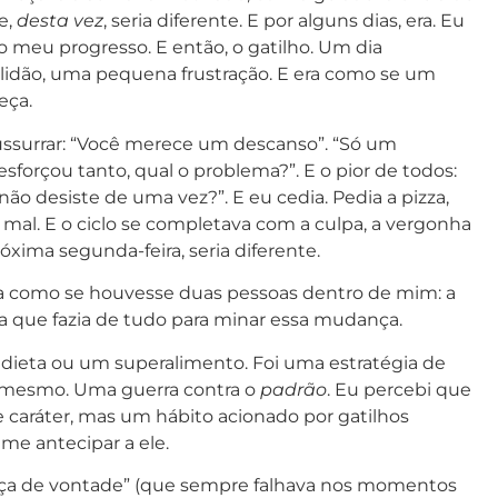
e,
desta vez
, seria diferente. E por alguns dias, era. Eu
 meu progresso. E então, o gatilho. Um dia
olidão, uma pequena frustração. E era como se um
eça.
ssurrar: “Você merece um descanso”. “Só um
esforçou tanto, qual o problema?”. E o pior de todos:
 desiste de uma vez?”. E eu cedia. Pedia a pizza,
r mal. E o ciclo se completava com a culpa, a vergonha
xima segunda-feira, seria diferente.
Era como se houvesse duas pessoas dentro de mim: a
 que fazia de tudo para minar essa mudança.
 dieta ou um superalimento. Foi uma estratégia de
 mesmo. Uma guerra contra o
padrão
. Eu percebi que
 caráter, mas um hábito acionado por gatilhos
a me antecipar a ele.
orça de vontade” (que sempre falhava nos momentos