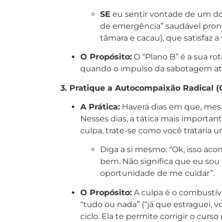
SE
eu sentir vontade de um do
de emergência” saudável pront
tâmara e cacau), que satisfaz a
O Propósito:
O “Plano B” é a sua rota
quando o impulso da sabotagem ataca
3. Pratique a Autocompaixão Radical (
A Prática:
Haverá dias em que, mesm
Nesses dias, a tática mais importa
culpa, trate-se como você trataria
Diga a si mesmo: “Ok, isso aco
bem. Não significa que eu sou
oportunidade de me cuidar”.
O Propósito:
A culpa é o combustív
“tudo ou nada” (“já que estraguei, 
ciclo. Ela te permite corrigir o cu