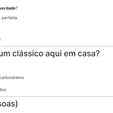
 verdade
?
 perfeita.
!
um clássico aqui em casa?
carboidratos
dos
soas)