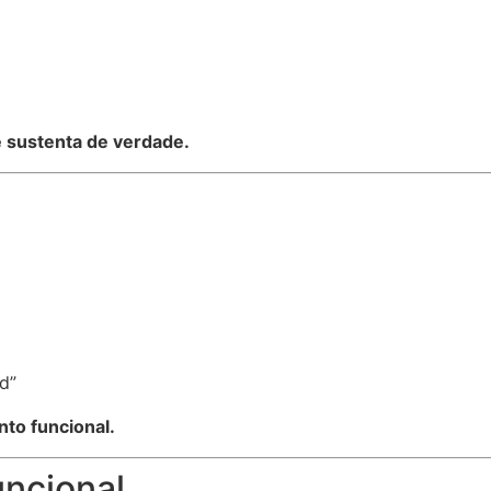
 sustenta de verdade.
d”
to funcional.
uncional