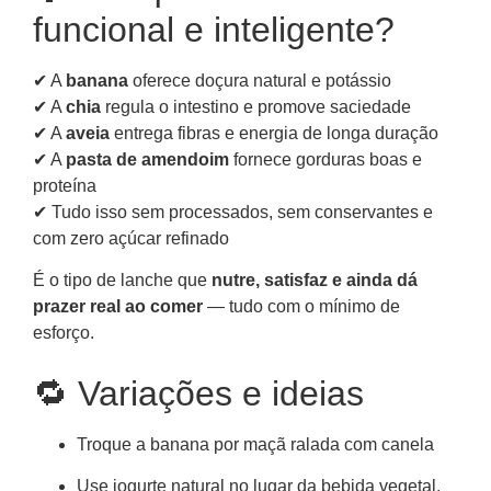
funcional e inteligente?
✔ A
banana
oferece doçura natural e potássio
✔ A
chia
regula o intestino e promove saciedade
✔ A
aveia
entrega fibras e energia de longa duração
✔ A
pasta de amendoim
fornece gorduras boas e
proteína
✔ Tudo isso sem processados, sem conservantes e
com zero açúcar refinado
É o tipo de lanche que
nutre, satisfaz e ainda dá
prazer real ao comer
— tudo com o mínimo de
esforço.
🔁 Variações e ideias
Troque a banana por maçã ralada com canela
Use iogurte natural no lugar da bebida vegetal,