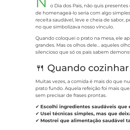
N
o Dia dos Pais, não quis presentes
de homenageá-lo seria com algo simples, 
receita saudável, leve e cheia de sabor,
no que simbolizava nosso vínculo.
Quando coloquei o prato na mesa, ele ap
grandes. Mas os olhos dele… aqueles olho
silencioso que só os pais sabem demonst
🍴 Quando cozinhar
Muitas vezes, a comida é mais do que nu
prato fundo. Aquela refeição foi mais que
sem precisar de frases prontas.
✔
Escolhi ingredientes saudáveis que 
✔
Usei técnicas simples, mas que dei
✔
Mostrei que alimentação saudável ta