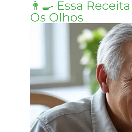
👨‍🍳 Essa Recei
Os Olhos