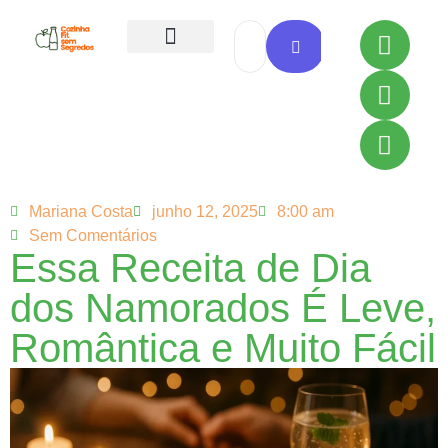
Todas as Receitas
Mariana Costa
junho 12, 2025
8:00 am
Sem Comentários
Essa Receita de Dia
dos Namorados É Leve,
Romântica e Muito Fácil