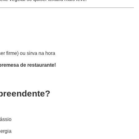
er firme) ou sirva na hora
bremesa de restaurante!
rpreendente?
ássio
nergia