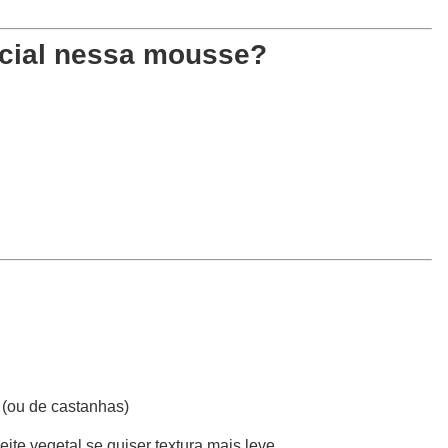
cial nessa mousse?
 (ou de castanhas)
ite vegetal se quiser textura mais leve.