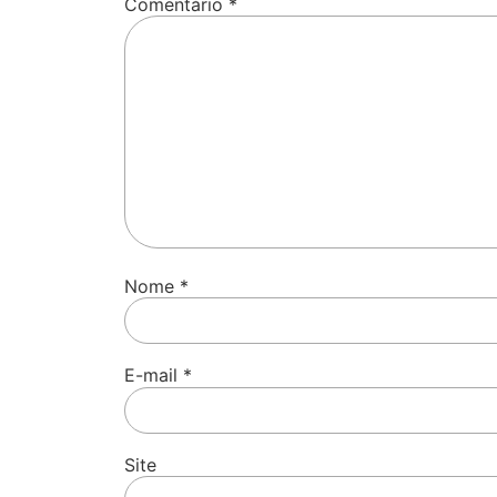
Comentário
*
Nome
*
E-mail
*
Site