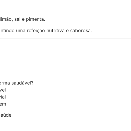
imão, sal e pimenta.
tindo uma refeição nutritiva e saborosa.
orma saudável?
vel
ial
gem
saúde!