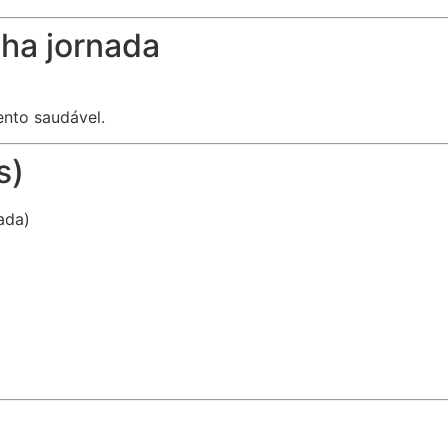
ha jornada
ento saudável.
s)
ada)