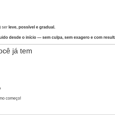
) ser
leve, possível e gradual.
guido desde o início — sem culpa, sem exagero e com result
cê já tem
o
imo começo!