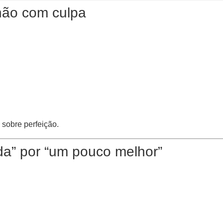
não com culpa
sobre perfeição.
da” por “um pouco melhor”