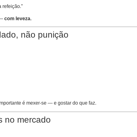
 refeição.”
 —
com leveza.
dado, não punição
mportante é mexer-se — e gostar do que faz.
s no mercado