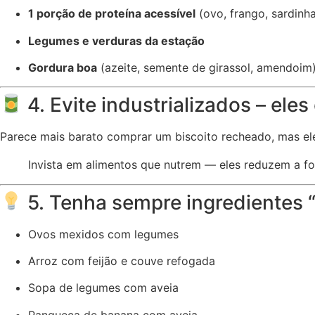
1 porção de proteína acessível
(ovo, frango, sardinha,
Legumes e verduras da estação
Gordura boa
(azeite, semente de girassol, amendoim
4. Evite industrializados – ele
Parece mais barato comprar um biscoito recheado, mas e
Invista em alimentos que nutrem — eles reduzem a f
5. Tenha sempre ingredientes “
Ovos mexidos com legumes
Arroz com feijão e couve refogada
Sopa de legumes com aveia
Panqueca de banana com aveia