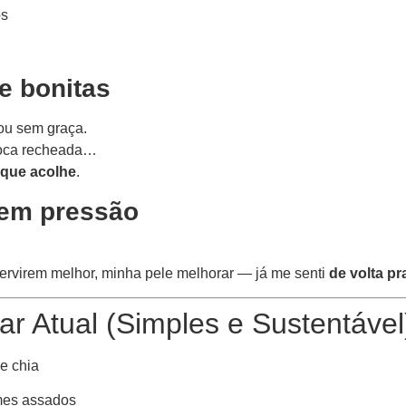
os
e bonitas
ou sem graça.
ioca recheada…
 que acolhe
.
sem pressão
ervirem melhor, minha pele melhorar — já me senti
de volta pr
ar Atual (Simples e Sustentável
 e chia
umes assados