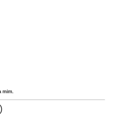
a mim.
)