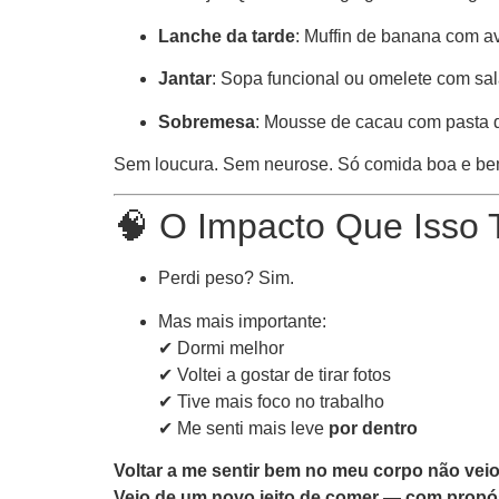
Lanche da tarde
: Muffin de banana com a
Jantar
: Sopa funcional ou omelete com sa
Sobremesa
: Mousse de cacau com pasta
Sem loucura. Sem neurose. Só comida boa e b
🧠 O Impacto Que Isso
Perdi peso? Sim.
Mas mais importante:
✔ Dormi melhor
✔ Voltei a gostar de tirar fotos
✔ Tive mais foco no trabalho
✔ Me senti mais leve
por dentro
Voltar a me sentir bem no meu corpo não veio
Veio de um novo jeito de comer — com propósi