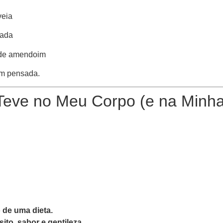
veia
lada
 de amendoim
em pensada.
 Teve no Meu Corpo (e na Minh
 de uma dieta.
to, sabor e gentileza.