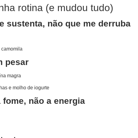
nha rotina (e mudou tudo)
e sustenta, não que me derruba
e camomila
m pesar
eína magra
has e molho de iogurte
 fome, não a energia