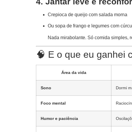
4. Jantar leve e reconfo
Crepioca de queijo com salada morna
Ou sopa de frango e legumes com cúrc
Nada mirabolante. Só comida simples, re
🧠 E o que eu ganhei 
Área da vida
Sono
Dormi ma
Foco mental
Raciocín
Humor e paciência
Oscilaç