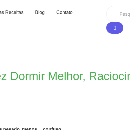
as Receitas
Blog
Contato
 Dormir Melhor, Racioci
os pesado, menos… confuso.