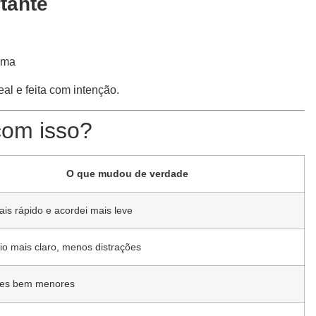
rtante
uma
al e feita com intenção.
com isso?
O que mudou de verdade
is rápido e acordei mais leve
io mais claro, menos distrações
ões bem menores