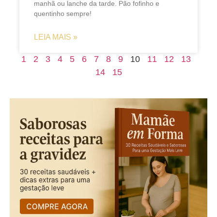
manhã ou lanche da tarde. Pão fofinho e
quentinho sempre!
LEIA MAIS »
1
2
3
4
5
6
7
8
9
10
11
12
13
14
15