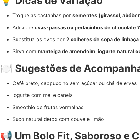
💡
Dicas de Variação
Troque as castanhas por
sementes (girassol, abóbor
Adicione
uvas-passas ou pedacinhos de chocolate
Substitua os ovos por
2 colheres de sopa de linhaça
Sirva com
manteiga de amendoim, iogurte natural ou
🍽️
Sugestões de Acompanh
Café preto, cappuccino sem açúcar ou chá de ervas
Iogurte com mel e canela
Smoothie de frutas vermelhas
Suco natural detox com couve e limão
📢
Um Bolo Fit, Saboroso e C