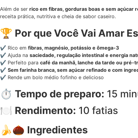
Além de ser
rico em fibras, gorduras boas e sem açúcar r
receita prática, nutritiva e cheia de sabor caseiro.
🏆
Por que Você Vai Amar Es
✔ Rico em
fibras, magnésio, potássio e ômega-3
✔ Ajuda na
saciedade, regulação intestinal e energia nat
✔ Perfeito para
café da manhã, lanche da tarde ou pré-t
✔
Sem farinha branca, sem açúcar refinado e com ingre
✔ Rende um bolo médio fofinho e delicioso
⏱️
Tempo de preparo:
15 min
🍽️
Rendimento:
10 fatias
🍌🌰
Ingredientes