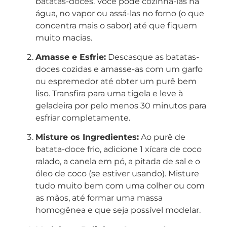
batatas-doces. Você pode cozinhá-las na
água, no vapor ou assá-las no forno (o que
concentra mais o sabor) até que fiquem
muito macias.
Amasse e Esfrie:
Descasque as batatas-
doces cozidas e amasse-as com um garfo
ou espremedor até obter um purê bem
liso. Transfira para uma tigela e leve à
geladeira por pelo menos 30 minutos para
esfriar completamente.
Misture os Ingredientes:
Ao purê de
batata-doce frio, adicione 1 xícara de coco
ralado, a canela em pó, a pitada de sal e o
óleo de coco (se estiver usando). Misture
tudo muito bem com uma colher ou com
as mãos, até formar uma massa
homogênea e que seja possível modelar.