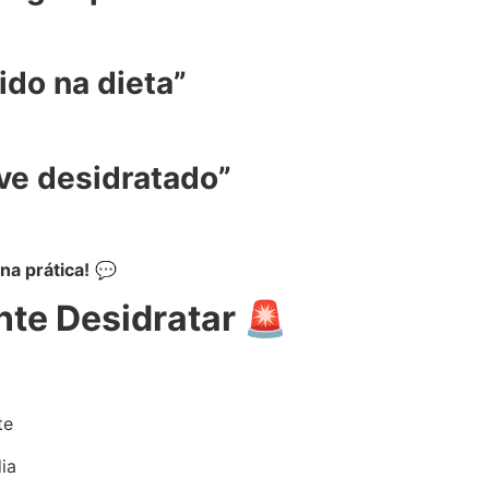
ido na dieta”
ve desidratado”
na prática!
💬
te Desidratar 🚨
te
ia