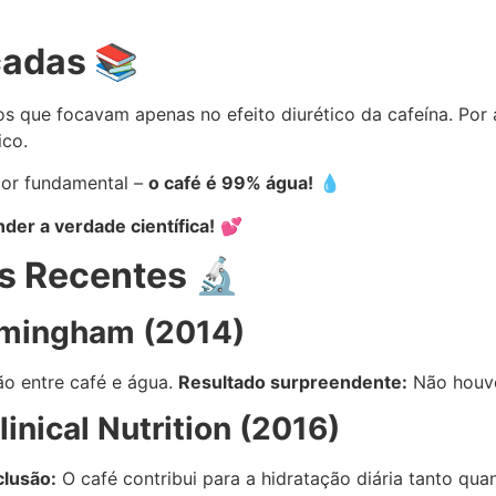
cadas 📚
s que focavam apenas no efeito diurético da cafeína. Por 
ico.
tor fundamental –
o café é 99% água!
💧
er a verdade científica!
💕
s Recentes 🔬
rmingham (2014)
o entre café e água.
Resultado surpreendente:
Não houve 
inical Nutrition (2016)
lusão:
O café contribui para a hidratação diária tanto qua