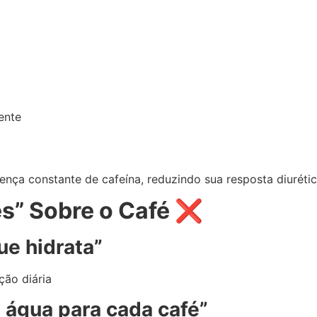
ente
nça constante de cafeína, reduzindo sua resposta diurétic
es” Sobre o Café ❌
ue hidrata”
ção diária
 água para cada café”