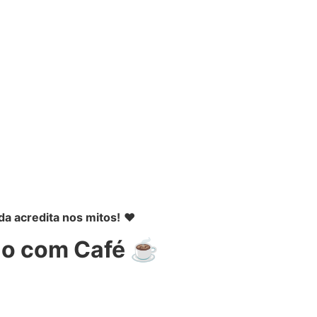
a acredita nos mitos!
❤️
ão com Café ☕