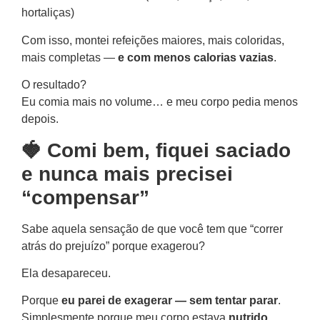
hortaliças)
Com isso, montei refeições maiores, mais coloridas,
mais completas —
e com menos calorias vazias
.
O resultado?
Eu comia mais no volume… e meu corpo pedia menos
depois.
🍓 Comi bem, fiquei saciado
e nunca mais precisei
“compensar”
Sabe aquela sensação de que você tem que “correr
atrás do prejuízo” porque exagerou?
Ela desapareceu.
Porque
eu parei de exagerar — sem tentar parar
.
Simplesmente porque meu corpo estava
nutrido
.