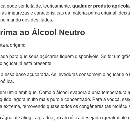
ca pode ser feita de, teoricamente,
qualquer produto agrícol
as impurezas e características da matéria-prima original, deixa
 no mundo dos destilados.
rima ao Álcool Neutro
ta a origem:
ada para que seus açúcares fiquem disponíveis. Se for um grão 
 o açúcar já está presente.
a essa base açucarada. As leveduras consomem o açúcar e o 
oólica.
 em um alambique. Como o álcool evapora a uma temperatura ma
líquido, agora muito mais puro e concentrado. Para a vodca, ess
eza extrema, removendo quase todos os congêneres (as molécul
m água até atingir a graduação alcoólica desejada (geralmente 