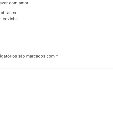
fazer com amor.
embrança
a cozinha
igatórios são marcados com
*