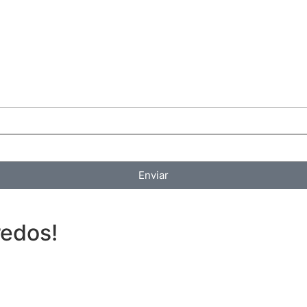
Enviar
redos!