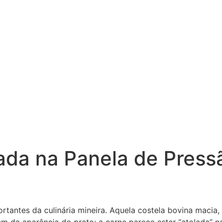
ada na Panela de Press
fortantes da culinária mineira. Aquela costela bovina mac