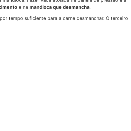
a mandioca. Fazer vaca atolada na panela de pressão é a
zimento
e na
mandioca que desmancha
.
por tempo suficiente para a carne desmanchar. O terceiro