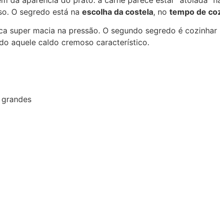
 da aparência do prato: a carne parece estar “atolada” n
oso. O segredo está na
escolha da costela
, no
tempo de co
ica super macia na pressão. O segundo segredo é cozinhar 
o aquele caldo cremoso característico.
 grandes