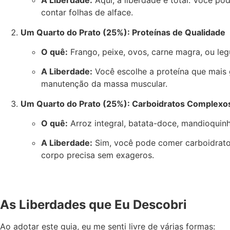
A Liberdade:
Aqui, a liberdade é total. Você po
contar folhas de alface.
Um Quarto do Prato (25%): Proteínas de Qualidade
O quê:
Frango, peixe, ovos, carne magra, ou legu
A Liberdade:
Você escolhe a proteína que mais 
manutenção da massa muscular.
Um Quarto do Prato (25%): Carboidratos Complexo
O quê:
Arroz integral, batata-doce, mandioquinha
A Liberdade:
Sim, você pode comer carboidratos! 
corpo precisa sem exageros.
As Liberdades que Eu Descobri
Ao adotar este guia, eu me senti livre de várias formas: