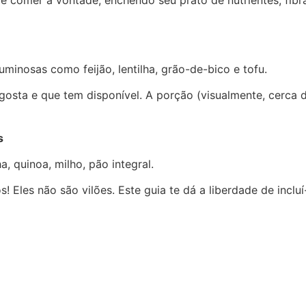
de comer à vontade, enchendo seu prato de nutrientes, fib
minosas como feijão, lentilha, grão-de-bico e tofu.
gosta e que tem disponível. A porção (visualmente, cerca
s
, quinoa, milho, pão integral.
Eles não são vilões. Este guia te dá a liberdade de incluí