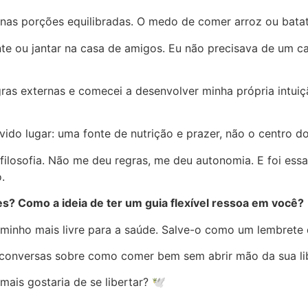
nas porções equilibradas. O medo de comer arroz ou bata
nte ou jantar na casa de amigos. Eu não precisava de um ca
as externas e comecei a desenvolver minha própria intuiçã
ido lugar: uma fonte de nutrição e prazer, não o centro 
losofia. Não me deu regras, me deu autonomia. E foi essa 
.
s? Como a ideia de ter um guia flexível ressoa em você?
inho mais livre para a saúde. Salve-o como um lembrete d
 conversas sobre como comer bem sem abrir mão da sua li
ais gostaria de se libertar? 🕊️