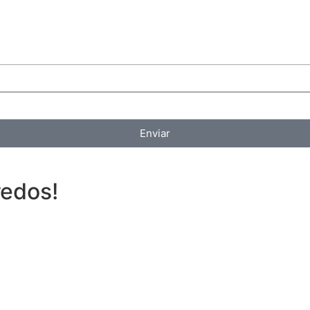
Enviar
redos!