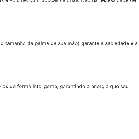
ras e volume, com poucas calorias. Não há necessidade de
 do tamanho da palma da sua mão) garante a saciedade e a
-los de forma inteligente, garantindo a energia que seu