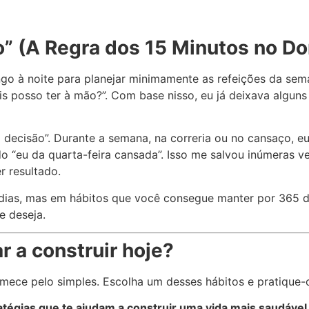
ro” (A Regra dos 15 Minutos no D
go à noite para planejar minimamente as refeições da sem
 posso ter à mão?”. Com base nisso, eu já deixava alguns 
a decisão”. Durante a semana, na correria ou no cansaço, e
o “eu da quarta-feira cansada”. Isso me salvou inúmeras vez
r resultado.
dias, mas em hábitos que você consegue manter por 365 di
e deseja.
 a construir hoje?
ece pelo simples. Escolha um desses hábitos e pratique
ratégias que te ajudam a construir uma vida mais saudável