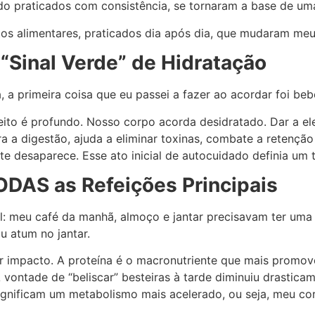
ndo praticados com consistência, se tornaram a base de u
tos alimentares, praticados dia após dia, que mudaram me
“Sinal Verde” de Hidratação
, a primeira coisa que eu passei a fazer ao acordar foi b
ito é profundo. Nosso corpo acorda desidratado. Dar a el
 a digestão, ajuda a eliminar toxinas, combate a retenção 
desaparece. Esse ato inicial de autocuidado definia um t
TODAS as Refeições Principais
: meu café da manhã, almoço e jantar precisavam ter uma f
u atum no jantar.
ior impacto. A proteína é o macronutriente que mais promo
vontade de “beliscar” besteiras à tarde diminuiu drasticam
gnificam um metabolismo mais acelerado, ou seja, meu c