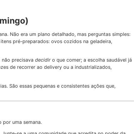
omingo)
ana. Não era um plano detalhado, mas perguntas simples:
itens pré-preparados: ovos cozidos na geladeira,
u não precisava
decidir
o que comer; a escolha saudável já
es de recorrer ao delivery ou a industrializados,
as. São essas pequenas e consistentes ações que,
-o por uma semana.
.
Junte-se a uma comunidade que acredita no poder da