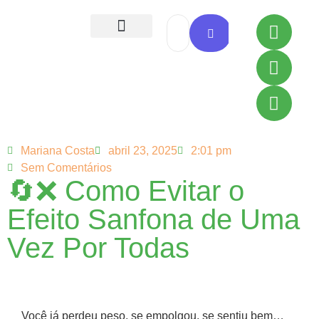
Todas as Receitas
Mariana Costa
abril 23, 2025
2:01 pm
Sem Comentários
🔄❌ Como Evitar o
Efeito Sanfona de Uma
Vez Por Todas
Você já perdeu peso, se empolgou, se sentiu bem…