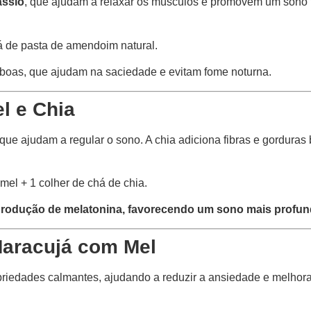
ássio
, que ajudam a relaxar os músculos e promovem um sono t
 de pasta de amendoim natural.
oas, que ajudam na saciedade e evitam fome noturna.
l e Chia
que ajudam a regular o sono. A chia adiciona fibras e gordura
 mel + 1 colher de chá de chia.
produção de melatonina, favorecendo um sono mais profu
aracujá com Mel
iedades calmantes, ajudando a reduzir a ansiedade e melhora