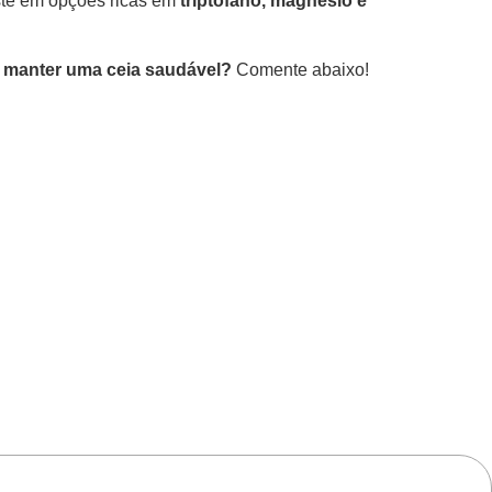
ste em opções ricas em
triptofano, magnésio e
 manter uma ceia saudável?
Comente abaixo!