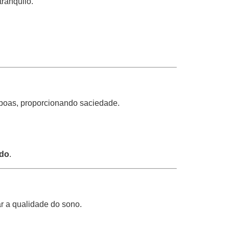
ranquilo.
s boas, proporcionando saciedade.
ndo
.
r a qualidade do sono.