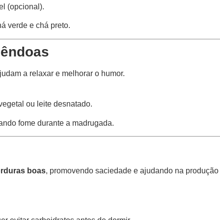
l (opcional).
á verde e chá preto.
mêndoas
ajudam a relaxar e melhorar o humor.
vegetal ou leite desnatado.
itando fome durante a madrugada.
gorduras boas
, promovendo saciedade e ajudando na produção 