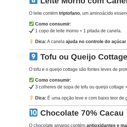
Leite Morno com Cane
O leite contém
triptofano
, um aminoácido essenc
Como consumir:
1 copo de leite morno + 1 pitada de canela.
Dica:
A canela
ajuda no controle do açúca
Tofu ou Queijo Cottag
O tofu e o queijo cottage são fontes leves de pro
Como consumir:
3 colheres de sopa de tofu ou queijo cottage 
Dica:
É uma opção leve e com baixo teor de go
Chocolate 70% Cacau
O chocolate amargo contém
antioxidantes e m