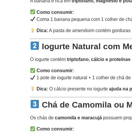
A banana é rica em
triptofano, magnésio e pot
Como consumir:
Coma 1 banana pequena com 1 colher de chá
Dica:
A pasta de amendoim contém gorduras b
Iogurte Natural com Me
O iogurte contém
triptofano, cálcio e proteínas
Como consumir:
1 pote de iogurte natural + 1 colher de chá de
Dica:
O cálcio presente no iogurte
ajuda na 
Chá de Camomila ou M
Os chás de
camomila e maracujá
possuem propr
Como consumir: