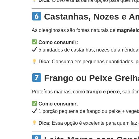
Dica:
O ovo é uma ótima opção para quem quer
Castanhas, Nozes e 
As oleaginosas são fontes naturais de
magnésio 
Como consumir:
5 unidades de castanhas, nozes ou amêndoas
Dica:
Consuma em pequenas quantidades, pois
Frango ou Peixe Grelh
Proteínas magras, como
frango e peixe
, são ót
Como consumir:
1 porção pequena de frango ou peixe + vegeta
Dica:
Essa opção é excelente para quem faz d