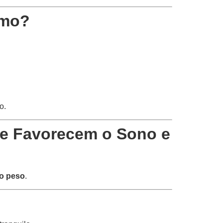
smo?
o.
e Favorecem o Sono e
do peso
.