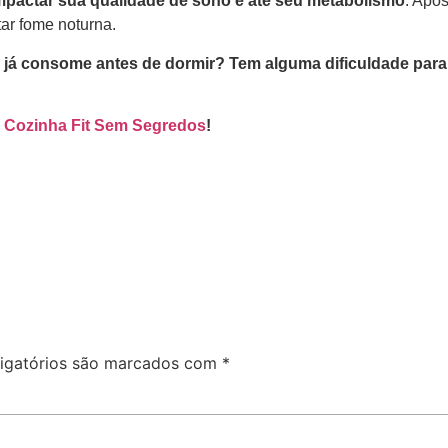
mpactar sua qualidade de sono e até seu metabolismo
. Apo
ar fome noturna.
 já consome antes de dormir? Tem alguma dificuldade para
o
Cozinha Fit Sem Segredos
!
igatórios são marcados com
*